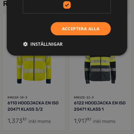
RELATERADE PRODUKTER
PROJOB
PROJOB
ACCEPTERA ALLA
INSTÄLLNIGAR
646110-10-3
646122-11-3
6110 HOODJACKA EN ISO
6122 HOODJACKA EN ISO
20471 KLASS 3/2
20471 KLASS 1
kr
kr
1,373
1,917
inkl moms
inkl moms