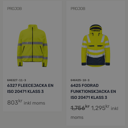
PROJOB
PROJOB
646327-11-3
646425-10-3
6327 FLEECEJACKA EN
6425 FODRAD
ISO 20471 KLASS 3
FUNKTIONSKJACKA EN
ISO 20471 KLASS 3
kr
803
inkl moms
kr
kr
1,756
1,295
inkl
moms