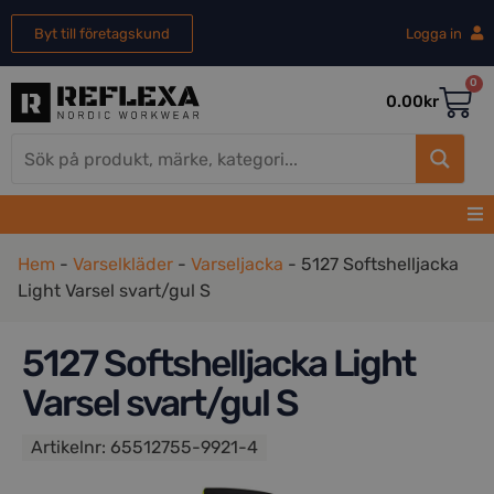
Byt till företagskund
Logga in
0
0.00
kr
Hem
-
Varselkläder
-
Varseljacka
-
5127 Softshelljacka
Light Varsel svart/gul S
5127 Softshelljacka Light
Varsel svart/gul S
Artikelnr:
65512755-9921-4