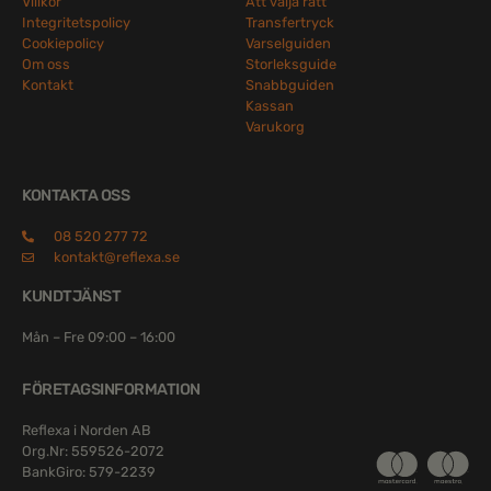
Villkor
Att välja rätt
Integritetspolicy
Transfertryck
Cookiepolicy
Varselguiden
Om oss
Storleksguide
Kontakt
Snabbguiden
Kassan
Varukorg
KONTAKTA OSS
08 520 277 72
kontakt@reflexa.se
KUNDTJÄNST
Mån – Fre 09:00 – 16:00
FÖRETAGSINFORMATION
Reflexa i Norden AB
Org.Nr: 559526-2072
BankGiro: 579-2239