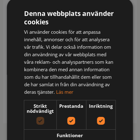
Beskrivning
Denna webbplats använder
cookies
Smidig 2-lagers lättvikts-softshell som är
Vi använder cookies för att anpassa
vattenavvisande. Påvärmda reflexer utan sömmar.
innehåll, annonser och för att analysera
Reflexer över axlarna som syns uppifrån. Bröstficka
vår trafik. Vi delar också information om
med blixtlås och D-ring för ID-kortshållare på
din användning av vår webbplats med
insidan. Rymliga framfickor med blixtlås. Elastiskt
våra reklam- och analyspartners som kan
ärmslut med tumgrepp. Elastisk i nederkant. YKK
kombinera den med annan information
frontblixtlås.
som du har tillhandahållit dem eller som
Certifierad i varselklass 1 enligt EN ISO 20471.
de har samlat in från din användning av
Material: 100% polyester
deras tjänster.
Läs mer
Skötsel: Normal maskintvätt vid 40 grader,Blekning
Strikt
Prestanda
Inriktning
är inte tillåtet,Torktumla ej,Stryk ej,Ej kemtvätt
nödvändigt
Funktioner