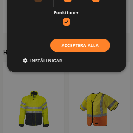
reglerbar huva. Förlängd i rygg. Reglerbar midja
med snodd samt reglerbara ärmslut med kardborre.
Funktioner
Fodret är öppningsbart för att underlätta förädling.
ACCEPTERA ALLA
RELATERADE PRODUKTER
INSTÄLLNIGAR
PROJOB
REFLECTIL