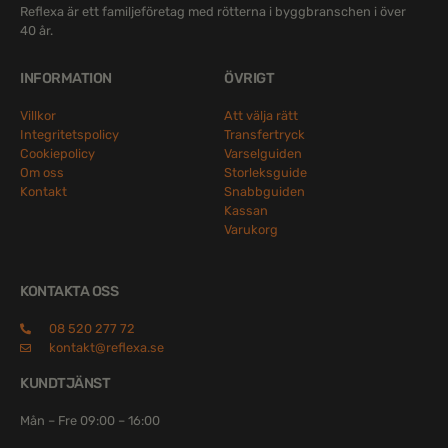
Reflexa är ett familjeföretag med rötterna i byggbranschen i över
40 år.
INFORMATION
ÖVRIGT
Villkor
Att välja rätt
Integritetspolicy
Transfertryck
Cookiepolicy
Varselguiden
Om oss
Storleksguide
Kontakt
Snabbguiden
Kassan
Varukorg
KONTAKTA OSS
08 520 277 72
kontakt@reflexa.se
KUNDTJÄNST
Mån – Fre 09:00 – 16:00