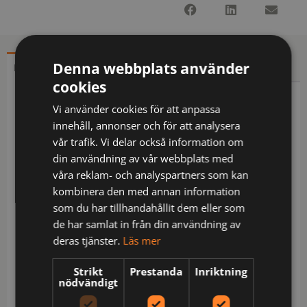
Denna webbplats använder
BESKRIVNING
YTTERLIGARE INFORMATION
cookies
Beskrivning
Vi använder cookies för att anpassa
innehåll, annonser och för att analysera
Fodrad jacka i funktionellt softshellmaterial som är
vår trafik. Vi delar också information om
vind- och vattenavvisande. Dragkedja framtill med
din användning av vår webbplats med
både in- och utvändig vindslå för att förhindra
våra reklam- och analyspartners som kan
vinddrag, även fleecefoder i kragen för ökad
kombinera den med annan information
komfort. Bröstfickor med dragkedja, den vänstra
som du har tillhandahållit dem eller som
med invändig telefonficka samt hål för handsfree.
de har samlat in från din användning av
Sidfickor med dragkedja. Mindre ficka på vänster
deras tjänster.
Läs mer
ärm för nycklar, nyckelkort etc. Rymliga innerfickor
på båda sidor med dragkedja, även telefonficka på
Strikt
Prestanda
Inriktning
nödvändigt
vänster sida. Fäste för ID-kortshållare.
Ventilationskanaler med mesh i sidorna. Avtagbar,