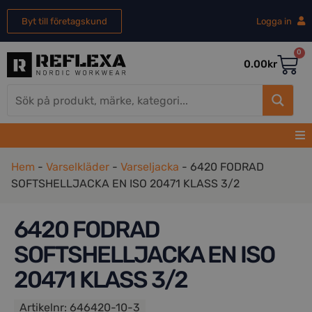
Byt till företagskund
Logga in
0
0.00
kr
Hem
-
Varselkläder
-
Varseljacka
-
6420 FODRAD
SOFTSHELLJACKA EN ISO 20471 KLASS 3/2
6420 FODRAD
SOFTSHELLJACKA EN ISO
20471 KLASS 3/2
Artikelnr:
646420-10-3