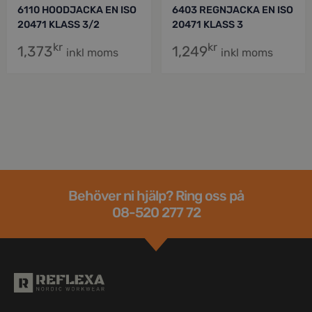
6110 HOODJACKA EN ISO
6403 REGNJACKA EN ISO
20471 KLASS 3/2
20471 KLASS 3
kr
kr
1,373
1,249
inkl moms
inkl moms
Behöver ni hjälp? Ring oss på
08-520 277 72