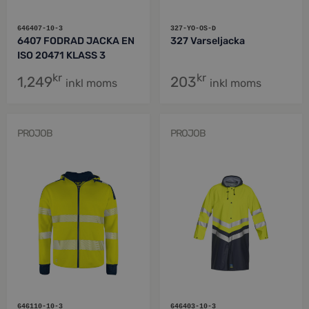
646407-10-3
327-YO-OS-D
6407 FODRAD JACKA EN
327 Varseljacka
ISO 20471 KLASS 3
kr
kr
1,249
203
inkl moms
inkl moms
PROJOB
PROJOB
646110-10-3
646403-10-3