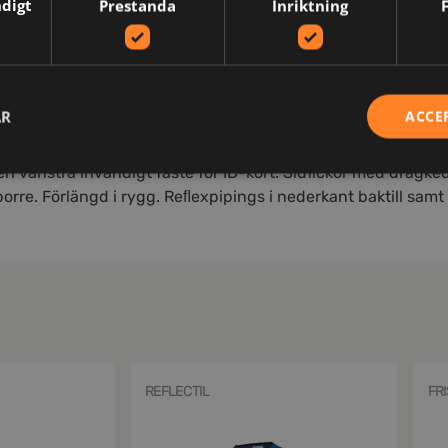
ndigt
Prestanda
Inriktning
N
AR
ACCE
invändig vindslå för att förhindra vinddrag samt hakskydd f
den vänstra invändigt fäste för ID-kort. Sidfickor med dragked
rre. Förlängd i rygg. Reﬂexpipings i nederkant baktill samt p
REFLECTIL
FR