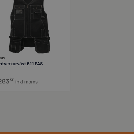
309
ntverkarväst 511 FAS
kr
,283
inkl moms