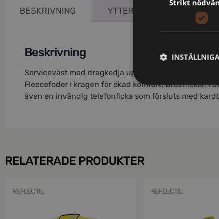
Strikt nödvä
BESKRIVNING
YTTERLIGARE INFORMATIO
Beskrivning
INSTÄLLNIG
Serviceväst med dragkedja upp i kragen framtill, med 
Fleecefoder i kragen för ökad komfort. Bröstfickor, i 
även en invändig telefonficka som försluts med kardbo
RELATERADE PRODUKTER
REFLECTIL
REFLECTIL