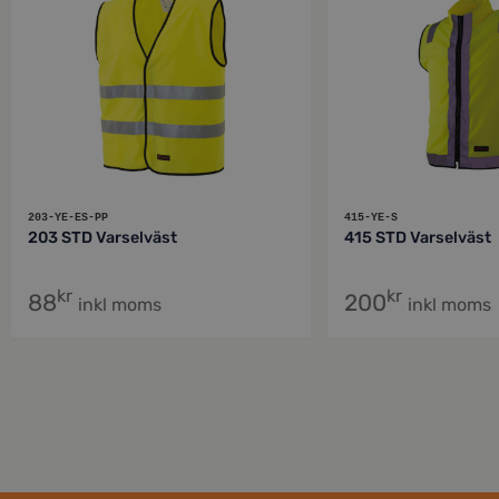
203-YE-ES-PP
415-YE-S
203 STD Varselväst
415 STD Varselväst
kr
kr
88
200
inkl moms
inkl moms