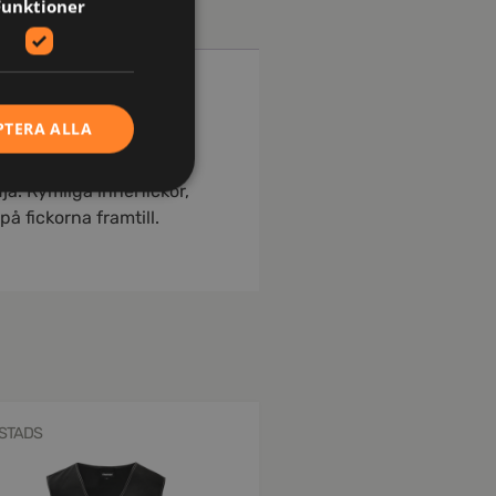
Funktioner
PTERA ALLA
ör att förhindra skav.
ja. Rymliga innerfickor,
å fickorna framtill.
ISTADS