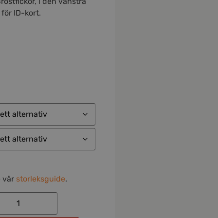
röstfickor, i den vänstra
för ID-kort.
e vår
storleksguide
.