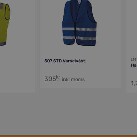
100
507 STD Varselväst
Ha
kr
305
inkl moms
1