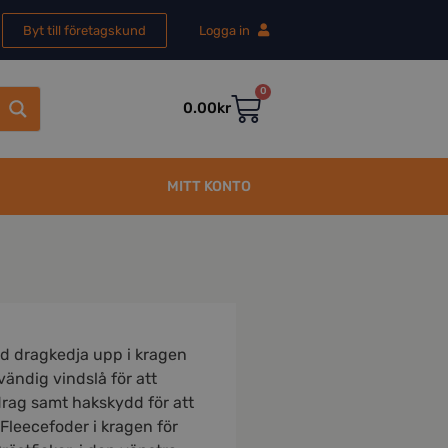
Byt till företagskund
Logga in
0
0.00
kr
MITT KONTO
d dragkedja upp i kragen
vändig vindslå för att
drag samt hakskydd för att
 Fleecefoder i kragen för