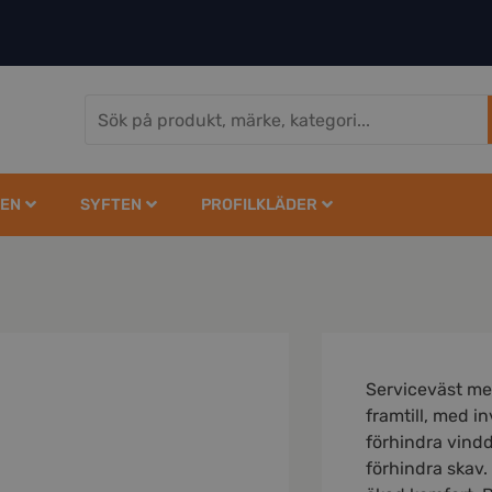
EN
SYFTEN
PROFILKLÄDER
Serviceväst me
framtill, med in
förhindra vind
förhindra skav.