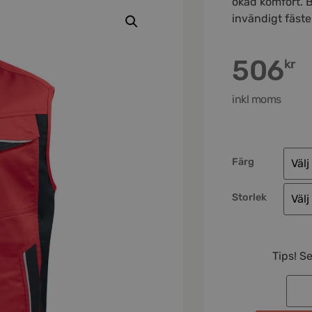
ökad komfort. B
invändigt fäste 
506
kr
inkl moms
Färg
Storlek
Tips! S