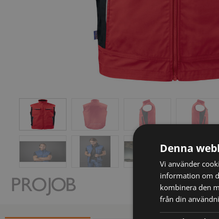
Denna webb
Vi använder cookie
information om d
kombinera den me
från din användni