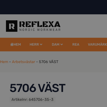
HEM
HERR
DAM
REA
VARUMÄRK
Hem
-
Arbetsvästar
-
5706 VÄST
5706 VÄST
Artikelnr:
645706-35-3