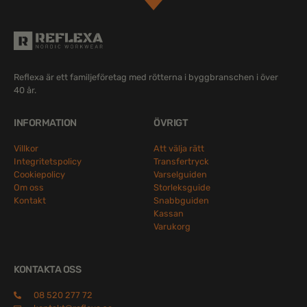
Reflexa är ett familjeföretag med rötterna i byggbranschen i över
40 år.
INFORMATION
ÖVRIGT
Villkor
Att välja rätt
Integritetspolicy
Transfertryck
Cookiepolicy
Varselguiden
Om oss
Storleksguide
Kontakt
Snabbguiden
Kassan
Varukorg
KONTAKTA OSS
08 520 277 72