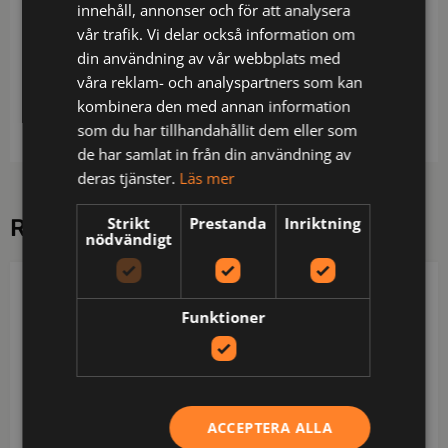
Beskrivning
innehåll, annonser och för att analysera
vår trafik. Vi delar också information om
Piké i en blandning av polyester/bomull, där
din användning av vår webbplats med
bomullstyget är närmast kroppen för skönare
våra reklam- och analyspartners som kan
komfort. Normal passform. Segmenterade reflexer
kombinera den med annan information
från 3M.
som du har tillhandahållit dem eller som
de har samlat in från din användning av
deras tjänster.
Läs mer
Strikt
Prestanda
Inriktning
RELATERADE PRODUKTER
nödvändigt
JOBMAN WORKWEAR
PROJOB
Funktioner
ACCEPTERA ALLA