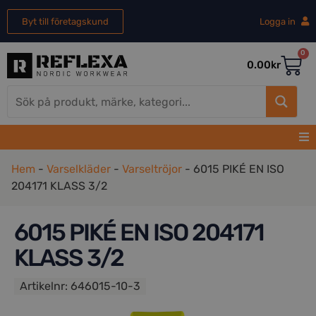
Byt till företagskund
Logga in
0
0.00
kr
Hem
-
Varselkläder
-
Varseltröjor
-
6015 PIKÉ EN ISO
204171 KLASS 3/2
6015 PIKÉ EN ISO 204171
KLASS 3/2
Artikelnr:
646015-10-3