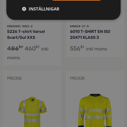
INSTÄLLNIGAR
65522651-9921-2
646010-17-5
5226 T-shirt Varsel
6010 T-SHIRT EN ISO
Svart/Gul XXS
20471 KLASS 3
kr
kr
kr
486
460
556
inkl
inkl moms
moms
PROJOB
PROJOB