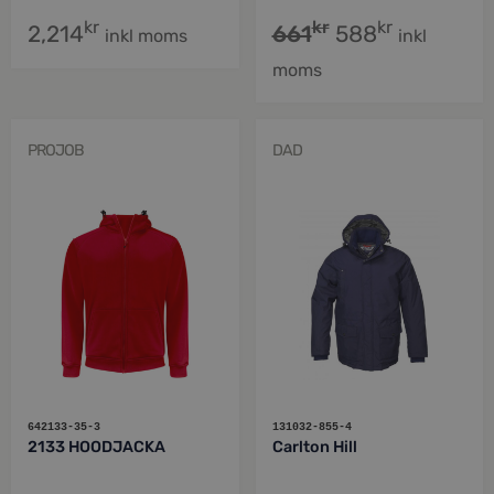
kr
kr
kr
2,214
661
588
inkl moms
inkl
moms
PROJOB
DAD
642133-35-3
131032-855-4
2133 HOODJACKA
Carlton Hill