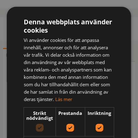
Denna webbplats använder
cookies
Vi använder cookies för att anpassa
innehåll, annonser och för att analysera
vår trafik. Vi delar också information om
BESKRIVNING
YTTERLIGARE INFORMATION
din användning av vår webbplats med
våra reklam- och analyspartners som kan
Beskrivning
kombinera den med annan information
som du har tillhandahållit dem eller som
Vind- och vattentät jacka i ett följsamt, stretchigt
de har samlat in från din användning av
material. Tejpade sömmar. Vattentät dragkedja
deras tjänster.
Läs mer
framtill med invändig vindslå för att förhindra
vinddrag samt genomträning av väta, även
Strikt
Prestanda
Inriktning
hakskydd för att förhindra skav. Sidﬁckor på båda
nödvändigt
sidor som försluts med dragkedja. Tumgrepp i
ärmslut. Skurna transferreﬂexer för ökad ﬂexibilitet.