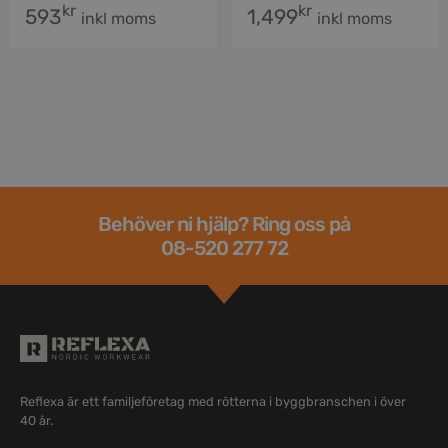
kr
kr
593
1,499
inkl moms
inkl moms
Behöver ni hjälp? Ring oss på
08-520 277 72
Reflexa är ett familjeföretag med rötterna i byggbranschen i över
40 år.