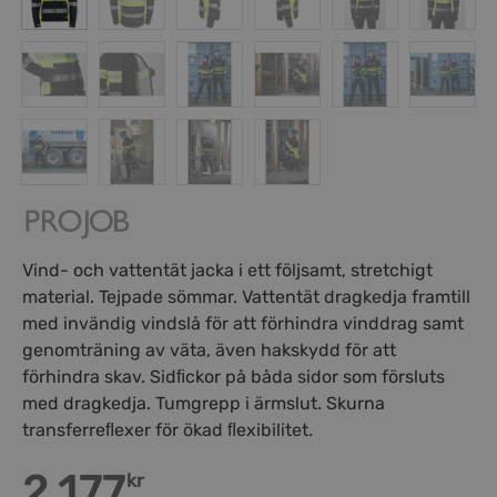
Vind- och vattentät jacka i ett följsamt, stretchigt
material. Tejpade sömmar. Vattentät dragkedja framtill
med invändig vindslå för att förhindra vinddrag samt
genomträning av väta, även hakskydd för att
förhindra skav. Sidﬁckor på båda sidor som försluts
med dragkedja. Tumgrepp i ärmslut. Skurna
transferreﬂexer för ökad ﬂexibilitet.
2,177
kr