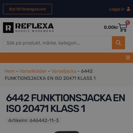
Byt till företagskund
Logga in
0
0.00
kr
Hem
-
Varselkläder
-
Varseljacka
-
6442
FUNKTIONSJACKA EN ISO 20471 KLASS 1
6442 FUNKTIONSJACKA EN
ISO 20471 KLASS 1
Artikelnr:
646442-11-3