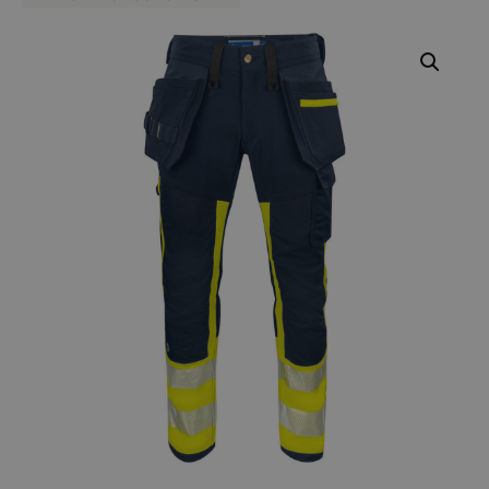
Varumärken
Syften
Profilkläder
Mitt konto