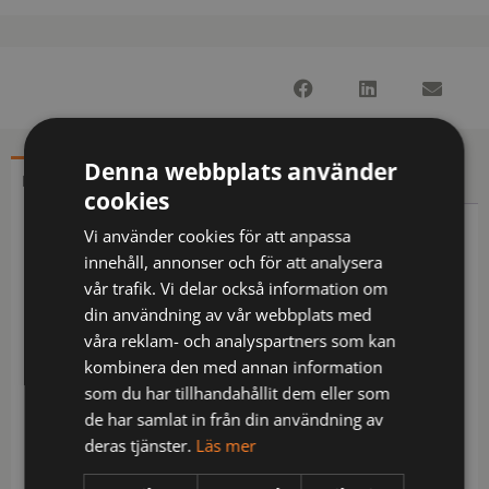
Denna webbplats använder
BESKRIVNING
YTTERLIGARE INFORMATION
cookies
Vi använder cookies för att anpassa
Beskrivning
innehåll, annonser och för att analysera
vår trafik. Vi delar också information om
Hantverksbyxa i stretch för maximal rörelsefrihet.
din användning av vår webbplats med
Modern passform. Fyrvägsstretch över lår och bak.
våra reklam- och analyspartners som kan
Sidorna upptill är inte i stretch för att ge bättre
kombinera den med annan information
stadga åt byxan. Hängfickor med
som du har tillhandahållit dem eller som
Cordura®förstärkt insida, varav den ena med
de har samlat in från din användning av
dragkedja. Hängfickorna går att ta av genom att
deras tjänster.
Läs mer
sprätta en kontrastfärgad, dold tråd. Benfickor, på
vänster sida med plats för verktyg och penna, även