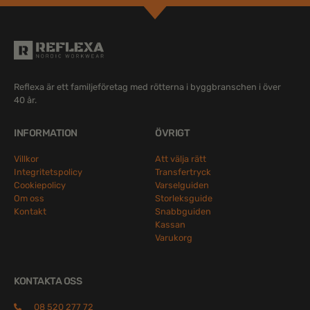
Reflexa är ett familjeföretag med rötterna i byggbranschen i över
40 år.
INFORMATION
ÖVRIGT
Villkor
Att välja rätt
Integritetspolicy
Transfertryck
Cookiepolicy
Varselguiden
Om oss
Storleksguide
Kontakt
Snabbguiden
Kassan
Varukorg
KONTAKTA OSS
08 520 277 72