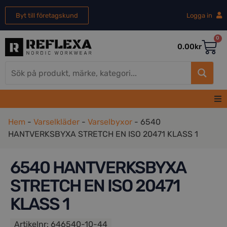
Byt till företagskund
Logga in
0
0.00
kr
Hem
Hem
-
Varselkläder
-
Varselbyxor
-
6540
HANTVERKSBYXA STRETCH EN ISO 20471 KLASS 1
Herr
6540 HANTVERKSBYXA
Dam
STRETCH EN ISO 20471
KLASS 1
REA
Artikelnr:
646540-10-44