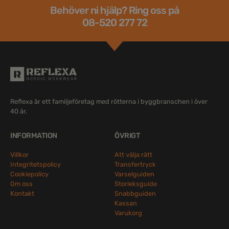
Behöver ni hjälp? Ring oss på
08-520 277 72
Reflexa är ett familjeföretag med rötterna i byggbranschen i över
40 år.
INFORMATION
ÖVRIGT
Villkor
Att välja rätt
Integritetspolicy
Transfertryck
Cookiepolicy
Varselguiden
Om oss
Storleksguide
Kontakt
Snabbguiden
Kassan
Varukorg