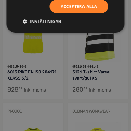
ACCEPTERA ALLA
INSTÄLLNIGAR
646015-10-3
65512651-9921-3
6015 PIKÉ EN ISO 204171
5126 T-shirt Varsel
KLASS 3/2
svart/gul XS
kr
kr
828
280
inkl moms
inkl moms
PROJOB
JOBMAN WORKWEAR