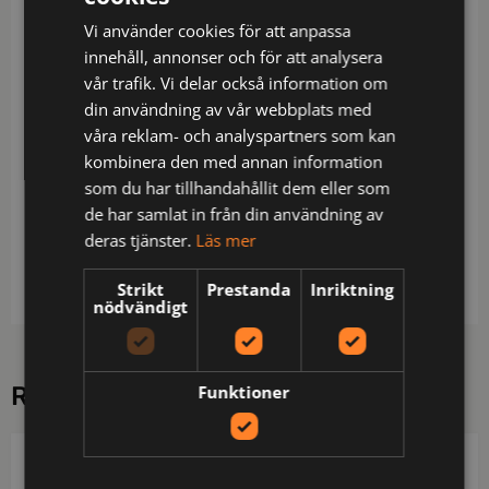
Beskrivning
Vi använder cookies för att anpassa
innehåll, annonser och för att analysera
Lämplig för industritvätt – påsydda reflexer /
vår trafik. Vi delar också information om
Transporterar fukt / Snabbtorkande /
din användning av vår webbplats med
Stretchmaterial / Bomull på insidan / Ribbstickad
våra reklam- och analyspartners som kan
halskant / Infällningar i sidorna och ärmarna utan
kombinera den med annan information
reflex, för bättre rörelsefrihet / Godkänd enligt EN
som du har tillhandahållit dem eller som
ISO 20471 klass 2 för XS-M och klass 3 för L-3XL
de har samlat in från din användning av
samt EN 13758-2 UPF 40+ UV-skydd / Certifierad
deras tjänster.
Läs mer
efter 25 tvättar / Testad för industritvätt enligt ISO
15797 / OEKO-TEX®-certifierad.
Strikt
Prestanda
Inriktning
nödvändigt
RELATERADE PRODUKTER
Funktioner
PROJOB
JOBMAN WORKWEAR