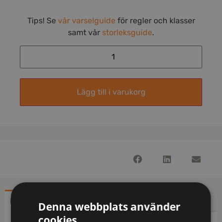
Tips! Se
vår varselguide
för regler och klasser
samt vår
storleksguide
.
Lägg till i varukorg
BESKRIVNING
YTTERLIGARE INFORMATION
Denna webbplats använder
cookies