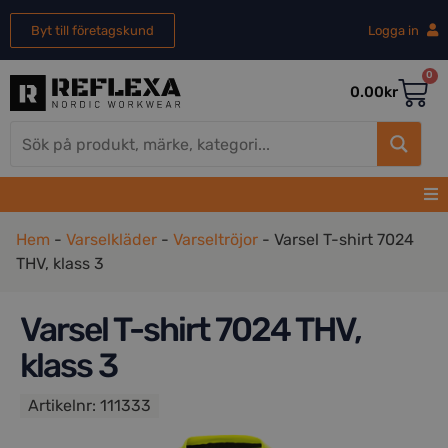
Byt till företagskund
Logga in
0
0.00
kr
Hem
-
Varselkläder
-
Varseltröjor
-
Varsel T-shirt 7024
THV, klass 3
Varsel T-shirt 7024 THV,
klass 3
Artikelnr:
111333