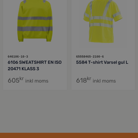
646106-10-3
65558465-2100-6
6106 SWEATSHIRT EN ISO
5584 T-shirt Varsel gul L
20471 KLASS 3
kr
kr
605
618
inkl moms
inkl moms