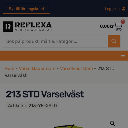
Byt till företagskund
Logga in
0
0.00
kr
Hem
-
Varselkläder dam
-
Varselväst Dam
-
213 STD
Varselväst
213 STD Varselväst
Artikelnr:
213-YE-XS-D