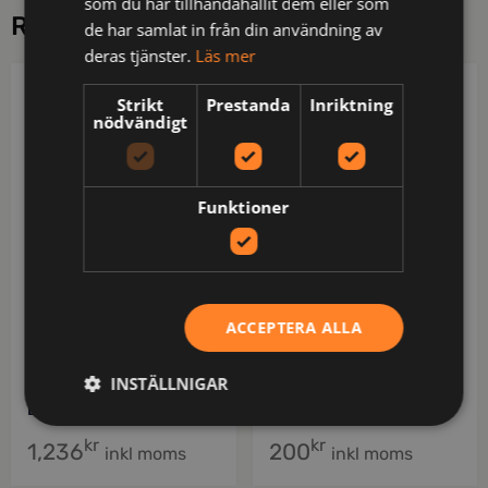
som du har tillhandahållit dem eller som
RELATERADE PRODUKTER
de har samlat in från din användning av
deras tjänster.
Läs mer
PROJOB
REFLECTIL
Strikt
Prestanda
Inriktning
nödvändigt
Funktioner
ACCEPTERA ALLA
646704-10-3
515-BK-S
INSTÄLLNIGAR
6704 HANTVERKSVÄST
515 STD Reflexväst
EN ISO 20471 KLASS 2
kr
kr
1,236
200
inkl moms
inkl moms