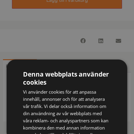
Lägg till i varukorg
BESKRIVNING
YTTERLIGARE INFORMATION
Denna webbplats använder
cookies
Beskrivning
Vi använder cookies för att anpassa
Hållare på axeln fram och ögla för upphängning.
innehåll, annonser och för att analysera
vår trafik. Vi delar också information om
Se alla våra
arbetsvästar
&
varselvästar
din användning av vår webbplats med
våra reklam- och analyspartners som kan
kombinera den med annan information