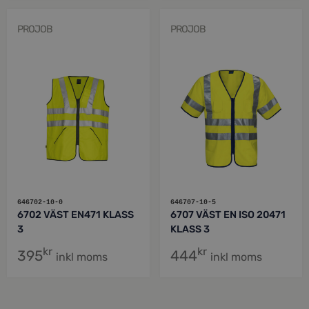
PROJOB
PROJOB
646702-10-0
646707-10-5
6702 VÄST EN471 KLASS
6707 VÄST EN ISO 20471
3
KLASS 3
kr
kr
395
444
inkl moms
inkl moms