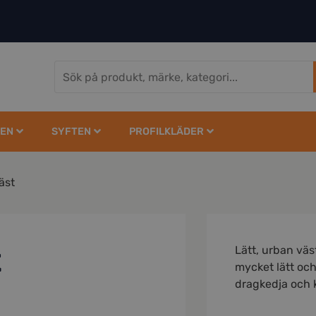
EN
SYFTEN
PROFILKLÄDER
äst
t
Lätt, urban väst 
mycket lätt oc
dragkedja och 