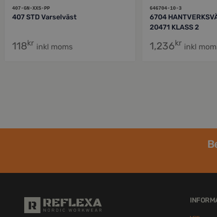
407-GN-XXS-PP
646704-10-3
407 STD Varselväst
6704 HANTVERKSVÄ
20471 KLASS 2
kr
kr
118
1,236
inkl moms
inkl mom
Be
INFORM