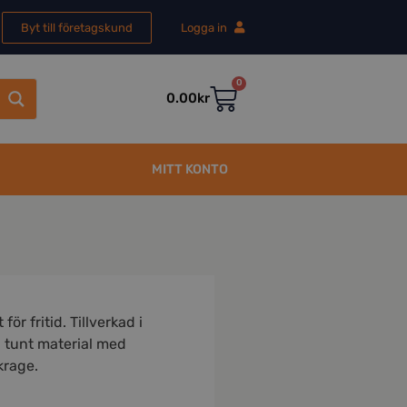
Byt till företagskund
Logga in
0
0.00
kr
MITT KONTO
för fritid. Tillverkad i
h tunt material med
krage.