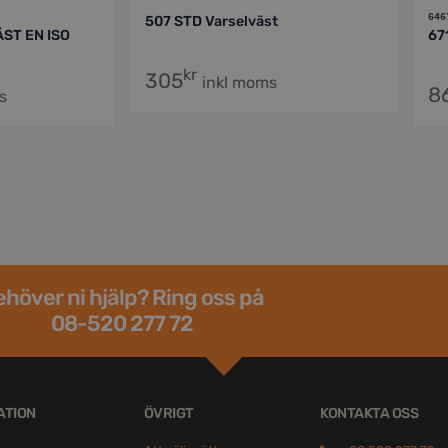
646
507 STD Varselväst
ST EN ISO
67
kr
305
inkl moms
8
s
höver ni hjälp? Ring oss på
08-520 277 72
ATION
ÖVRIGT
KONTAKTA OSS