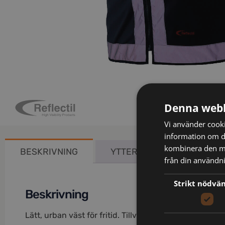
Denna webb
Vi använder cookie
information om d
kombinera den me
BESKRIVNING
YTTERLIGARE INFORMATIO
från din användni
Strikt nödvä
Beskrivning
Lätt, urban väst för fritid. Tillverkad i mycket lätt o