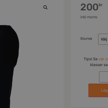
200
kr
inkl moms
Storlek
Tips! Se
vår v
klasser s
Lägg