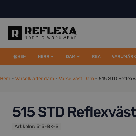
HEM
HERR
DAM
REA
VARUMÄRK
Hem
-
Varselkläder dam
-
Varselväst Dam
-
515 STD Reflexv
515 STD Reflexväs
Artikelnr:
515-BK-S